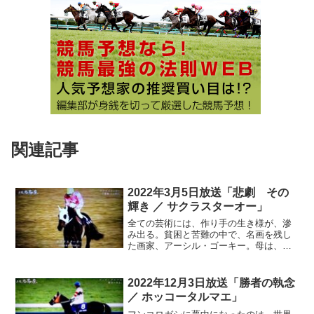
関連記事
2022年3月5日放送「悲劇 その
輝き ／ サクラスターオー」
全ての芸術には、作り手の生き様が、滲
み出る。貧困と苦難の中で、名画を残し
た画家、アーシル・ゴーキー。母は、ア
ルメニア大虐殺の犠牲者の一人。アメリ
カに逃れ、抽象画の先駆者となるも、ま
とわりついた不運が、彼を追い詰めたの
2022年12月3日放送「勝者の執念
か。解き放たれた心は、作品に映し出さ
／ ホッコータルマエ」
れて…