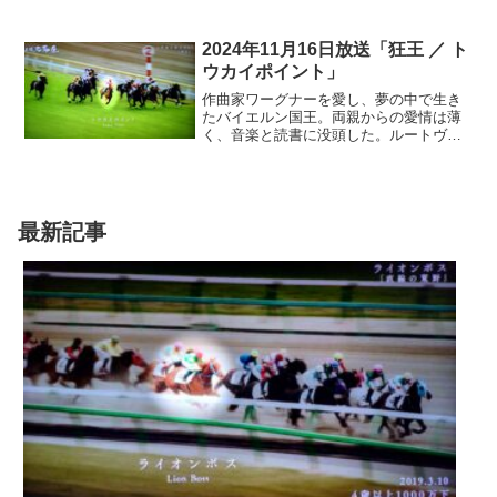
差を駆け上がる。最も美しく過酷な戦い
と言われる。自転車レースの舞台として
知られる。ジロ・デ・イタリア。ステル
2024年11月16日放送「狂王 ／ ト
ヴィオ…。走る者にとって、ここは聖地
ウカイポイント」
だ…
作曲家ワーグナーを愛し、夢の中で生き
たバイエルン国王。両親からの愛情は薄
く、音楽と読書に没頭した。ルートヴィ
ヒ2世。神話や騎士物語に憧れ、その世界
を再現すべく、城を建てる。リンダーホ
ーフ城。内部に洞窟を築くのは、狂気の
沙汰と揶揄され、夢の城作りは、やがて
国の財政を圧迫。ついには、幽閉されて
最新記事
しまう。国王の血は断たれ、美しき城だ
けが残された…