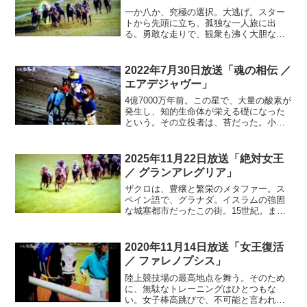
一か八か、究極の選択。大逃げ。スター
トから先頭に立ち、孤独な一人旅に出
る。勇敢な走りで、観衆も沸く大胆な戦
法。多くは、ラストでスタミナが尽き、
後続の追随を許してしまう。だが、あの
馬は自由にしてはいけない。逃げられる
2022年7月30日放送「魂の相伝 ／
と、取り返しのつかないことになる…
エアデジャヴー」
4億7000万年前。この星で、大量の酸素が
発生し、知的生命体が栄える礎になった
という。その立役者は、苔だった。小さ
な発芽を送り返し、地表を覆うと、秘め
たる力を発揮した。豊富な水を蓄えた、
緑のじゅうたん。種が落ちれば、樹木を
2025年11月22日放送「絶対女王
育む土台となる。苔こそ、母なる大地そ
／ グランアレグリア」
のものだ。神秘な営みに、ロマンが宿
る…
ザクロは、豊穣と繁栄のメタファー。ス
ペイン語で、グラナダ。イスラムの強固
な城塞都市だったこの街。15世紀。まる
で硬い果皮を破り、実を取り出すよう
に、スペイン女王が奪還。約800年に及ん
だ国土回復運動。レコンキスタに、終止
2020年11月14日放送「女王復活
符は打たれた。女王はスペイン建国の母
／ ファレノプシス」
とも呼ばれ、コロンブスの新大陸への航
海を支援。黄金時代への扉を開けた。地
陸上競技場の最高地点を舞う。そのため
球を大きく動かす。絶大な力を持って…
に、無駄なトレーニングはひとつもな
い。女子棒高跳びで、不可能と言われ