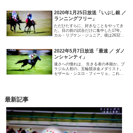
た、5メートルの壁を突破。ワールドレコ
ードアーティストの名を、ほしいままに
した。だが、まさかの敗退 。打ちひしが
2020年1月25日放送「いぶし銀 ／
れた女王は、復活を誓う。世界チャンピ
ランニングフリー」
オンに返り咲いたのは、母国で行われた
世界陸上。再び鳥になった彼女の眼に
ただひたすらに、好きなことをやってき
は、どんな景色が映ったのだろうか…
た。目の前の試合だけに集中した17年。
カル・リプケン・ジュニア。彼は2632試
合連続出場という、世界記録を打ち立て
た。コツコツと続けることが、美徳とさ
れなくなった時代に、彼の記録は、大切
2022年5月7日放送「最速 ／ ダノ
なことを教えてくれた。いぶし銀。その
ンシャンティ」
輝きが、人々の心を照らし出す…
速さへの憧れは、 生きる者の本能か。ブ
ラジル人初の、五輪競泳金メダリスト。
セザール・シエロ・フィーリョ。これま
で届かなかった栄冠を手にした、伝説の
スイマーだ。ストローク数が少なく、パ
ワフルで大きな泳ぎが、推進力を生む。
あるスイマーは言った。手に水かきがあ
る意識で泳ぐこと。人類の泳ぐスピード
最新記事
は、一体どこまで伸び行くのか…