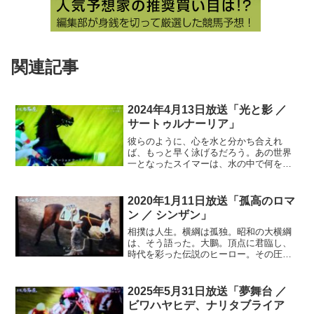
関連記事
2024年4月13日放送「光と影 ／
サートゥルナーリア」
彼らのように、心を水と分かち合えれ
ば、もっと早く泳げるだろう。あの世界
一となったスイマーは、水の中で何を思
ったのか？イアン・ソープ。次々に記録
を塗り替え、オリンピックを2連覇し、5
つの金メダルを獲得。だが、燃え尽きた
2020年1月11日放送「孤高のロマ
のか。3連覇の可能性を残しながら引退し
ン ／ シンザン」
た。栄光は儚い。だからこそ、掴んだ者
は、永遠に語り継がれる…
相撲は人生。横綱は孤独。昭和の大横綱
は、そう語った。大鵬。頂点に君臨し、
時代を彩った伝説のヒーロー。その圧倒
的な強さは、記録にも記憶にも残る。だ
が栄光は、重圧と背中合わせの日々。強
者ゆえの、孤独と戦い続けていたのだろ
2025年5月31日放送「夢舞台 ／
う…
ビワハヤヒデ、ナリタブライア