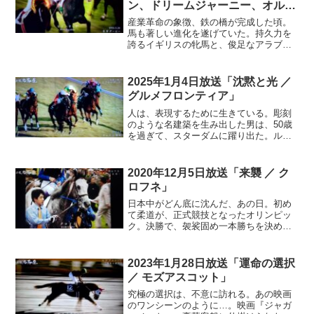
ン、ドリームジャーニー、オルフ
ェーヴル、シャフリヤール」
産業革命の象徴、鉄の橋が完成した頃。
馬も著しい進化を遂げていた。持久力を
誇るイギリスの牝馬と、俊足なアラブの
牡馬を交配。俊敏性に優れたサラブレッ
ドが生まれたとされ、クラシックレース
は、彼らのために考案された。世界の競
2025年1月4日放送「沈黙と光 ／
馬史に、大きな刻印を残すレース。人間
グルメフロンティア」
で例えるなら、高校生ほどの、3歳馬だけ
が出走できる。それは、生涯一度きり
人は、表現するために生きている。彫刻
の、若駒たちの夢舞台…
のような名建築を生み出した男は、50歳
を過ぎて、スターダムに躍り出た。ルイ
ス・I・カーン。彼は言った。「創造は、
逆境の中でこそ見出されるもの」。思考
を深め、一つ一つの作品を、慈しむよう
2020年12月5日放送「来襲 ／ ク
に設計し続けていく。シンボリックでモ
ロフネ」
ニュメンタル。沈黙と光を感じさせる傑
作を、世に送り出した。生き様の結晶
日本中がどん底に沈んだ、あの日。初め
は、時代を超える…
て柔道が、正式競技となったオリンピッ
ク。決勝で、袈裟固め一本勝ちを決め、
異次元の強さを見せつけたオランダの怪
物。アントン・ヘーシンク。開催国が、
お家芸で金メダルを奪われる屈辱。だ
2023年1月28日放送「運命の選択
が、柔道の心までも解するその人柄が、
／ モズアスコット」
日本人の心を揺さぶった。屈辱はやが
て、感動へと変わっていく…
究極の選択は、不意に訪れる。あの映画
のワンシーンのように…。映画『ジャガ