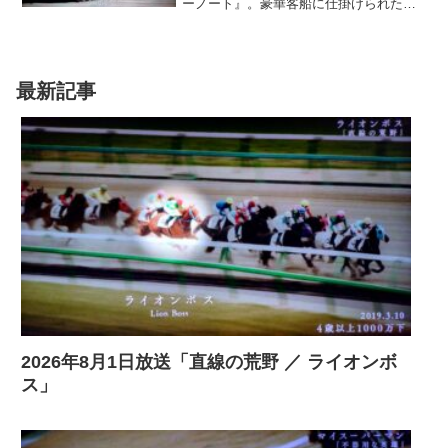
ーノート』。豪華客船に仕掛けられたト
ラップ。運命を分ける爆弾解体シーン
は、手に汗を握る。赤か、青か…。二者
択一の危うい賭け。永遠に繰り返される
選択に、翻弄されながらも、私たちは挑
み続ける。生きるとは、決断すること…
最新記事
2026年8月1日放送「直線の荒野 ／ ライオンボ
ス」