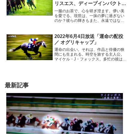
リスエス、ディープインパクト、
く花のように…
オルフェーヴル、キタサンブラッ
一服のお茶で、心を研ぎ澄ます。儚い美
ク」
を愛でる。現世は、一抹の夢に過ぎない
のか？彼らの輝きもまた、永遠ではな
い。持てる全ての力と心を、燃やして走
る。それぞれの宿命を背負って、サラブ
レッドのピークは、刹那とも言えよう。
2022年6月4日放送「運命の配役
きらめきを見逃すな…
／ オグリキャップ」
運命の出会い。それは、作品と俳優の狭
間にも生まれる。時空を旅する主人公。
マイケル・J・フォックス。多忙の彼は、
一度はオファーを断る。別の俳優でクラ
ンクインするが、監督は諦めきれなかっ
た。映画『バック・トゥ・ザ・フューチ
ャー』。熱意に応えた名優は、別作品と
掛け持ち、過酷なスケジュールを乗り越
最新記事
える。こうして、タイムトラベル映画の
金字塔は打ち立てられた。運命のキャス
ティングが、観客を熱狂させる…