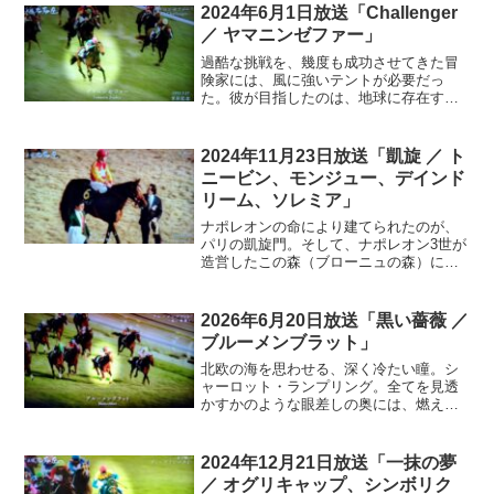
びに、執念は深まり…。やがて雪辱を果
2024年6月1日放送「Challenger
たす。暗闇の中で光を放て…
／ ヤマニンゼファー」
過酷な挑戦を、幾度も成功させてきた冒
険家には、風に強いテントが必要だっ
た。彼が目指したのは、地球に存在す
る、14の8,000m峰全て。ラインホルト・
メスナー。人間が生存できないデスゾー
ンを、何度も耐え抜き、偉業を達成。次
2024年11月23日放送「凱旋 ／ ト
なる挑戦は、この時計に刻まれている。
ニービン、モンジュー、デインド
世界初、徒歩による南極大陸の横断。極
リーム、ソレミア」
限に挑み、生還する。冒険とは、まさに
アートだ…
ナポレオンの命により建てられたのが、
パリの凱旋門。そして、ナポレオン3世が
造営したこの森（ブローニュの森）に
は、世界で最も優美な競馬場が存在す
る。パリロンシャン競馬場。ヨーロッパ
屈指の格式を誇るレースも、ここで…。
2026年6月20日放送「黒い薔薇 ／
弾力性に富む美しい芝生。勝つには、柔
ブルーメンブラット」
らかい馬場に負けない脚が、必須と言わ
れている。比類なきパワーを持つ勝者
北欧の海を思わせる、深く冷たい瞳。シ
が、日本へ…
ャーロット・ランプリング。全てを見透
かすかのような眼差しの奥には、燃えた
ぎる情熱が潜む。放たれる危うさが、物
語に彩りを添えていく。齢を重ねるごと
に魅力は深まり、彼女は、運命の女を演
2024年12月21日放送「一抹の夢
じた。70歳目前で、キャリア最高の評
／ オグリキャップ、シンボリク
価。若さという炎が消えた後の、闇に輝