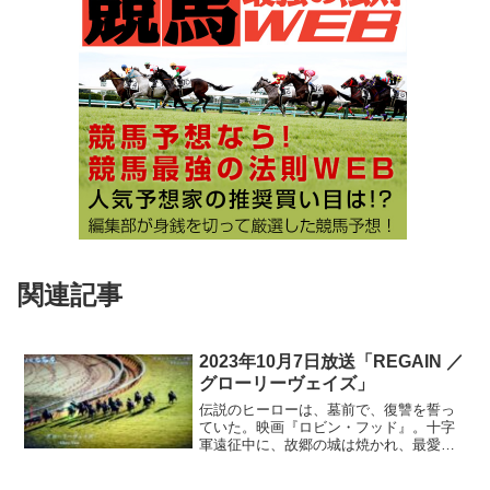
関連記事
2023年10月7日放送「REGAIN ／
グローリーヴェイズ」
伝説のヒーローは、墓前で、復讐を誓っ
ていた。映画『ロビン・フッド』。十字
軍遠征中に、故郷の城は焼かれ、最愛の
父の命も奪われてしまう。弓の名手であ
る彼は、反撃の狼煙を上げる。窮地のた