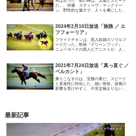
男は言った「私の神は、太陽とスピード
だ…
だ」。俳優、スティーヴ・マックイー
ン。野性的な魅力で、人々を虜にした天
性のスター。自由奔放な生き方で周囲の
手を焼かせたが、歳を重ねるごとに深み
を増した。今夜は、風のように生きたサ
2024年2月10日放送「旅路 ／ エ
ラブレッドに思いを馳せることにしよ
フフォーリア」
う。奔放なる天才…
フライドチキンは、黒人奴隷のソウルフ
ードだった。映画『グリーンブック』。
ニューヨークの黒人ピアニストが、人種
差別の残るアメリカ南部へツアーに繰り
出す。伴ったのは、白人の用心棒。類ま
れな演奏を絶賛されども、同じ人間とし
2021年7月24日放送「真っ直ぐ ／
ては扱われない。黒人には、専用のガイ
ベルカント」
ドブックが必要だった。困難な旅は、友
情を育む。彼らの行動は、分断を乗り越
乗りこなすのは、至難の業だ。スピード
え、希望を教えてくれた…
と直進性に特化した、細い形状。波風の
影響を受けやすく、不安定極まりない。
カヌーのスプリント挺は、操る者を選ぶ
のだ。F1マシンのように。だが、彼女は
強靭な体幹と、完璧なバランスを身につ
け、1,000mのスプリント世界選手権で、
金メダルを手にした。アリス・バーネッ
最新記事
ト。そのカヌーはまっすぐに進んだ。水
しぶきさえも、華麗に魅せて…