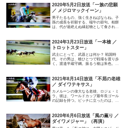
2020年5月2日放送「一族の悲願
／ メジロマックイーン」
男子たるもの、強く生きねばならね。子
孫の成長を祈願する、端午の節句。柏餅
は、代が途絶えぬ縁起物として食され
た。かしわの木は新芽が育つまで、古い
葉が落ちることは無いという。北条氏
康。一族の期待を一身に背負った、後北
2024年3月23日放送「一本槍 ／
条氏三代目の当主。名だたる名将の攻撃
トロットスター」
を退け悲願の関東制覇を成し遂げる。一
族の切なる思いは、受け継がれた…
武士にとって、武器とは何か？ 戦国時
代、その男は、槍ひとつで戦場を渡り歩
く。渡邉半蔵守綱。振るう槍は朱色。そ
の色は、優れた武功を上げた者だけが、
持つことを許される。足軽だった彼は、
槍一本で、徳川の側近まで上り詰めた。
2021年8月14日放送「不屈の老雄
信念を貫け…
／ ダイワテキサス」
カメルーンの偉大なる老雄、ロジェ・ミ
ラ。彼は、ワールドカップ最年長ゴール
の記録を持つ。ピッチに立ったのは、
1982年のスペイン大会。30歳だった。そ
して引退するが、12年後、大統領の要請
を受け復帰。奇跡の勇姿を見せる。不屈
2020年6月6日放送「風の薫り ／
のライオンの愛称を持つチームで、42歳
ダイワメジャー」（再演）
のゴールを決めたのだ。枯渇しない闘
志。彼こそ、不屈のライオンそのもの