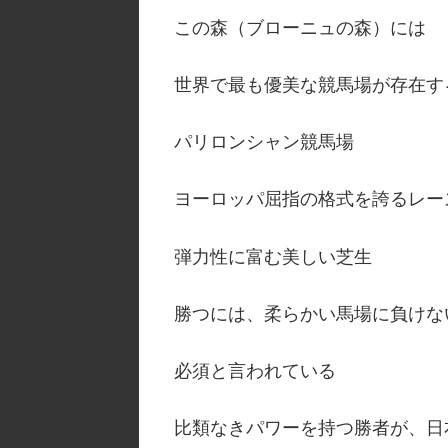
この森（ブローニュの森）には
世界で最も優美な競馬場が存在す
パリロンシャン競馬場
ヨーロッパ屈指の格式を誇るレー
弾力性に富む美しい芝生
勝つには、柔らかい馬場に負けな
必須と言われている
比類なきパワーを持つ勝者が、日