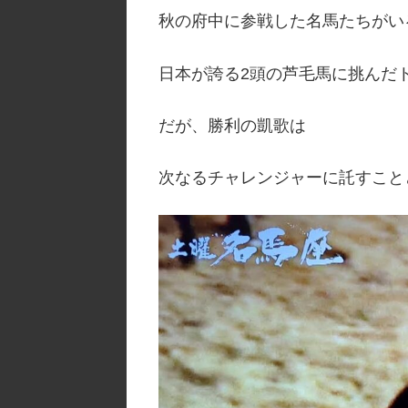
秋の府中に参戦した名馬たちがい
日本が誇る2頭の芦毛馬に挑んだ
だが、勝利の凱歌は
次なるチャレンジャーに託すこと