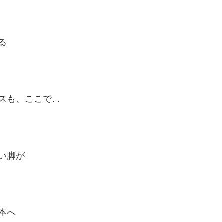
る
スも、ここで…
い脚が
本へ