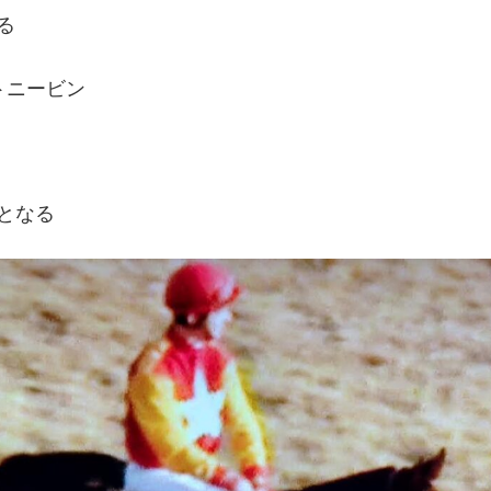
る
トニービン
となる