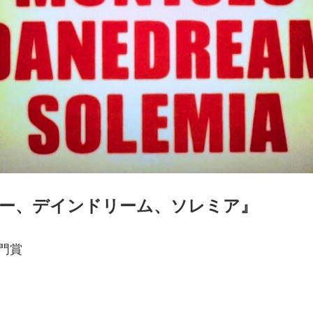
ー、デインドリーム、ソレミア』
門賞