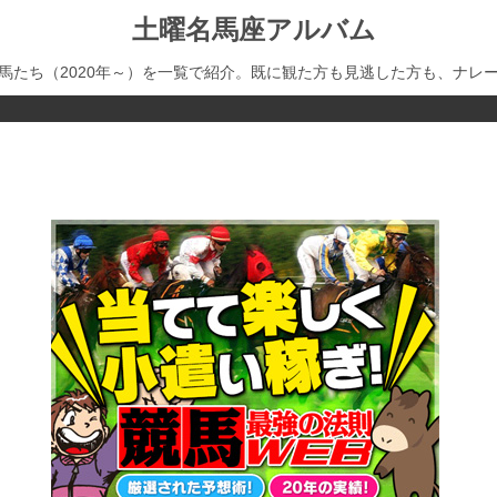
土曜名馬座アルバム
馬たち（2020年～）を一覧で紹介。既に観た方も見逃した方も、ナレ