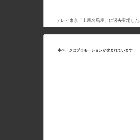
テレビ東京「土曜名馬座」に過去登場した
本ページはプロモーションが含まれています