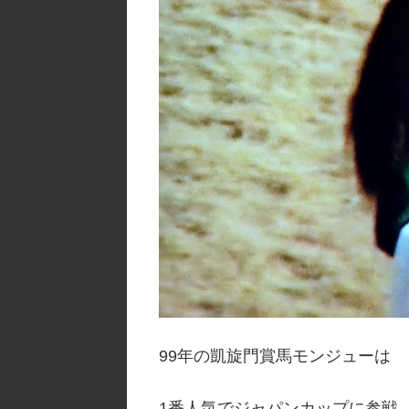
99年の凱旋門賞馬モンジューは
1番人気でジャパンカップに参戦