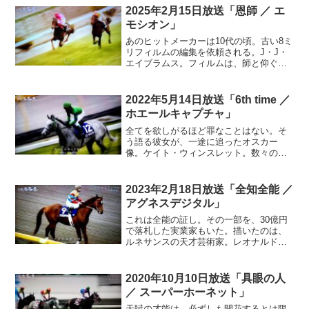
を増した。今夜は、風のように生きたサ
2025年2月15日放送「恩師 ／ エ
ラブレッドに思いを馳せることにしよ
モシオン」
う。奔放なる天才…
あのヒットメーカーは10代の頃。古い8ミ
リフィルムの編集を依頼される。J・J・
エイブラムス。フィルムは、師と仰ぐ監
督のものだった。スティーヴン・スピル
バーグ。自力でキャリアを積み重ねた若
き監督は、ついに…。二人で共に、一つ
2022年5月14日放送「6th time ／
の映画を作ることになる。少年時代か
ホエールキャプチャ」
ら、フィルムカメラに夢中になった彼
ら。恩師にオマージュを捧げ、夢を叶え
全てを欲しがるほど罪なことはない。そ
ていく…
う語る彼女が、一途に追ったオスカー
像。ケイト・ウィンスレット。数々の名
作に出演するも、夢に届かぬ時を過ごし
た。6度目のノミネート。戦時中の罪に問
われた、ミステリアスな女性を熱演し、
2023年2月18日放送「全知全能 ／
アカデミー賞主演女優賞を掴んだ。挑ん
アグネスデジタル」
だ数だけ、手にした栄光に重みが増す…
これは全能の証し。その一部を、30億円
で落札した実業家もいた。描いたのは、
ルネサンスの天才芸術家。レオナルド・
ダ・ヴィンチ。溢れ出る知的探求心を記
し続けた。建築、科学、工学と、あらゆ
る分野に興味を広げ、彼の創造力は、未
2020年10月10日放送「具眼の人
来を切り拓いた。もし今を生きていた
／ スーパーホーネット」
ら、あの天才は、何を見せてくれただろ
う？
天賦の才能は、必ずしも開花するとは限