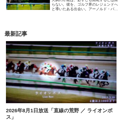
らない。彼を、ゴルフ界のレジェンドへ
と導いたある出会い。アーノルド・パー
マー。強気のプレーを支えたのは、その
カリスマ性を見抜いたマネージャーだっ
た。マーク・マコーマック。アーノル
ド・パーマーの名を、世界に知らしめた
男。審美眼を持った彼は、生涯の友とな
最新記事
った…
2026年8月1日放送「直線の荒野 ／ ライオンボ
ス」