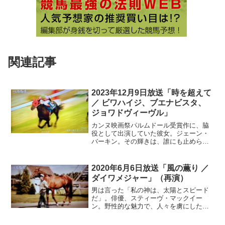
関連記事
2023年12月9日放送「時を超えて
／ ビワハイジ、ブエナビスタ、
ジョワドヴィーヴル」
カンヌ映画祭パルムドール受賞作に、脇
役として出演していた彼女。ジェーン・
バーキン。その輝きは、誰にも止められ
ない。ありのままの生き様が、人々を魅
了した。パートナーであるアーティスト
との恋愛さえも、フランスポップカルチ
2020年6月6日放送「風の薫り ／
ャーの中心だった。類稀な母のセンス
ダイワメジャー」（再演）
は、娘たちにも受け継がれていく。自由
を貫く輝きは、時を越えて…
男は言った「私の神は、太陽とスピード
だ」。俳優、スティーヴ・マックイー
ン。野性的な魅力で、人々を虜にした天
性のスター。自由奔放な生き方で周囲の
手を焼かせたが、歳を重ねるごとに深み