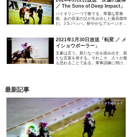
た。香港よ、いつまでも鮮やかであれ…
／ The Sons of Deep Impact」
バイオリン一つで奏でる、華麗な変奏
曲。あの音楽の父が生み出した最高傑作
だ。J.S.バッハ。鮮やかなアルペジオ
が、多くを語りかけてくる。彼は神に捧
げるかのごとく、音楽世界を構築。その
後の巨匠たちが、どうしても越えられな
2021年1月30日放送「転変 ／ メ
い傑作を、数多く残した巨大な存在は、
イショウボーラー」
永遠なのか？
文豪は言う。新たな一歩を踏み出す、新
たな言葉を発する。それこそ、人々が最
も恐れることである。軍事訓練に明け暮
れる毎日。若き日々は、彼にとって苦痛
でしかなかった。フョードル・ドストエ
フスキー。本を読むことだけが、唯一の
救い。そんな彼が、ほとばしる情熱を傾
けた処女作『貧しき人々』。人々の孤独
最新記事
と屈辱を訴え、傑作と絶賛された。己の
道へ踏み出す、その決意こそが、才能な
のかもしれない…