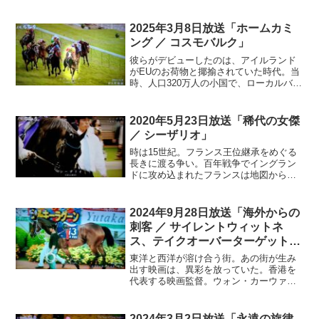
砂を巻き上げる荒野で、主人公は困難を
乗り越えていく。この鞭は、彼らにとっ
て誇り高きシンボル。ストックウィッ
2025年3月8日放送「ホームカミ
プ。広大な荒野に散らばった、家畜を誘
ング ／ コスモバルク」
導するその音には、自然の中で生き抜い
てきた人々のプライドが宿る。彼らのス
彼らがデビューしたのは、アイルランド
ピリッツに誘発されて、己の冒険が始ま
がEUのお荷物と揶揄されていた時代。当
る…
時、人口320万人の小国で、ローカルバン
ドの一つに過ぎなかった。U2。だが、母
国をベースに活動しながらも、全世界を
熱狂させていく。無邪気なティーンエイ
2020年5月23日放送「稀代の女傑
ジャーが、知性とシワを蓄えた男たちへ
／ シーザリオ」
と、成長する旅路。彼らの音楽DNAに
は、アイルランドのソウルが組み込まれ
時は15世紀。フランス王位継承をめぐる
ている…
長きに渡る争い。百年戦争でイングラン
ドに攻め込まれたフランスは地図から消
えようとしていた。そんな中、フランス
の危機を救った奇跡の聖女がいた。最前
線に立ち、破竹の勢いで敵を打ち破る。
2024年9月28日放送「海外からの
神に授かった勇気と統率力か長い髪を剣
刺客 ／ サイレントウィットネ
で切り落とし、鎧を纏い、戦場を駆け抜
ス、テイクオーバーターゲット、
けた。私は前しか見ない。短く、苛烈な
ウルトラファンタジー」
生涯だった…
東洋と西洋が溶け合う街。あの街が生み
出す映画は、異彩を放っていた。香港を
代表する映画監督。ウォン・カーウァ
イ。人生の美しき刹那を描き、強烈なイ
ンパクトを残した。60年代の香港を舞台
に、彼の想像力は、世界に影響を与え
2024年3月2日放送「永遠の旋律