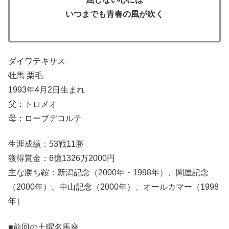
いつまでも青春の風が吹く
ダイワテキサス
牡馬 栗毛
1993年4月2日生まれ
父：トロメオ
母：ローブデコルテ
生涯成績：53戦11勝
獲得賞金：6億1326万2000円
主な勝ち鞍：新潟記念（2000年・1998年）、関屋記念
（2000年）、中山記念（2000年）、オールカマー（1998
年）
■前回の土曜名馬座