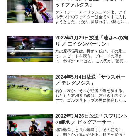
方にあっさりパスを出すのみ。皇帝の気
ッドファルクス」
まぐれさに、ファンは憤慨することもあ
った。それでも、彼が牙を剥いた時のパ
クレイジー・アイリッシュマンよ。アイ
フォーマンスは、どうしても記憶から消
ルランドのファイターは全てを手に入れ
えない…
ようとした。だが、夢破れる。6度も叩き
のめされてしまう。彼はバルセロナ五輪
の銀メダリスト。後に、バンタム級王者
に。ウェイン・マッカラー。しかし、ベ
2022年1月29日放送「速さへの拘
ルトを返上し2階級制覇に挑み続けた。そ
り ／ エイシンバーリン」
のタフネスは未来へ語り継がれていく…
氷の摩擦係数は、極めて低い。その氷上
で、スピードを競う。ブレードの厚さ
は、わずか1mmほど。この刃が、驚異的
な推進力を生み、サラブレッドのスピー
ドに迫る。イ・サンファ。彼女が樹立し
た世界新記録を塗り替える者は現れるの
2024年5月4日放送「サウスポー
か。速さへの執念。メダルより、タイム
／ テレグノシス」
にこだわった。人間の可能性を信じた、
最速の女神よ…
右か、左か。それが勝者の道を決する。
もともと右利きの彼は、左利き用のクラ
ブで、ゴルフ界トップの男に勝利した。
フィル・ミケルソン。サウスポーの希少
性は、武器なのかもしれない。彼もま
た、強烈な弾道で頂点へ。ラファエル・
2022年3月26日放送「スプリント
ナダル。そして、世界最高のストライカ
の継承 ／ ビッグアーサー」
ーの左足は、魔法のように、ゴールを量
産。リオネル・メッシ。己の道を突き進
短距離選手と長距離選手。その筋肉に
んだ、先に栄光はある…
は、明らかな違いがある。世界を驚愕さ