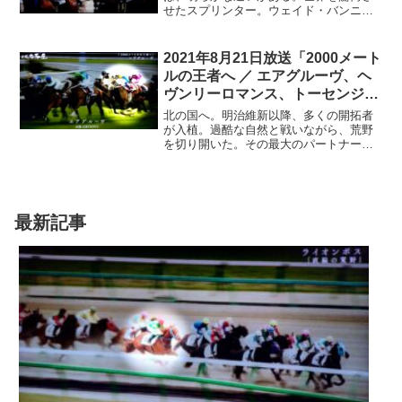
せたスプリンター。ウェイド・バンニー
キルク。幼い頃から熱中したラグビー
が、瞬発性の高い筋肉を培ったのか。若
くして競技を引退した母から、未熟児と
2021年8月21日放送「2000メート
して生まれた彼は、世界の舞台を駆け抜
ルの王者へ ／ エアグルーヴ、ヘ
けていく。親が誇れる、己になりたい
ヴンリーロマンス、トーセンジョ
と…
ーダン」
北の国へ。明治維新以降、多くの開拓者
が入植。過酷な自然と戦いながら、荒野
を切り開いた。その最大のパートナーと
なったのが、馬だった。やがて北海道
は、馬の一大産地として名を馳せ、競馬
も盛んになる。夏最大のレース。強豪馬
が集う札幌2000メートル。今年も未来の
スターホースが、この地を駆ける…
最新記事