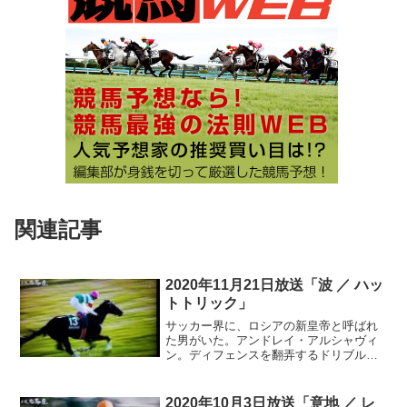
関連記事
2020年11月21日放送「波 ／ ハッ
トトリック」
サッカー界に、ロシアの新皇帝と呼ばれ
た男がいた。アンドレイ・アルシャヴィ
ン。ディフェンスを翻弄するドリブルと
シュートセンス。記憶に残る圧巻のプレ
ーは、あのリヴァプール戦だろうか。1試
合4ゴールの衝撃。だが、乗らない時は味
2020年10月3日放送「意地 ／ レ